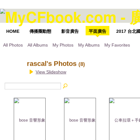
HOME
傳播圈動態
影音廣告
平面廣告
2017 台
All Photos
All Albums
My Photos
My Albums
My Favorites
rascal's Photos
(8)
View Slideshow