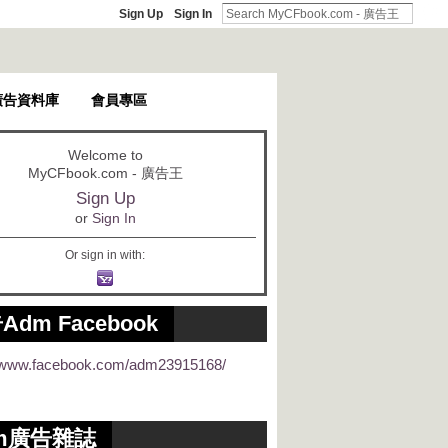
Sign Up
Sign In
廣告資料庫
會員專區
Welcome to
MyCFbook.com - 廣告王
Sign Up
or
Sign In
Or sign in with:
Adm Facebook
//www.facebook.com/adm23915168/
m廣告雜誌