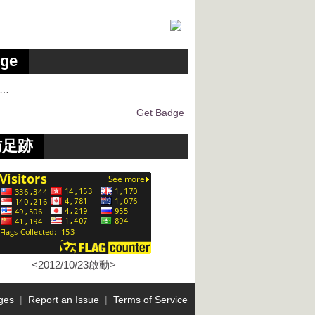
ge
g…
Get Badge
訪足跡
<2012/10/23啟動>
ges
|
Report an Issue
|
Terms of Service