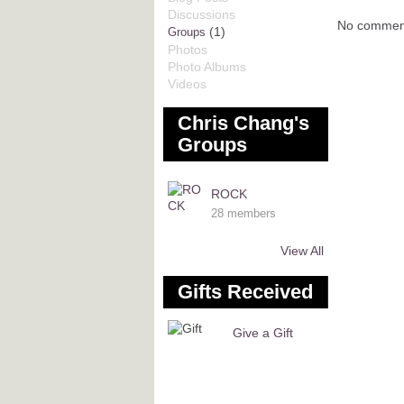
Discussions
No comment
(1)
Groups
Photos
Photo Albums
Videos
Chris Chang's
Groups
ROCK
28 members
View All
Gifts Received
Give a Gift