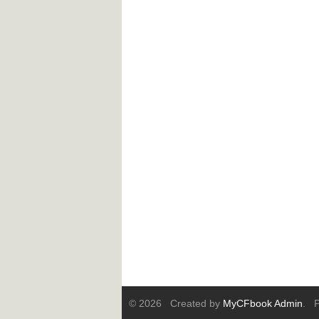
© 2026 Created by
MyCFbook Admin
. P