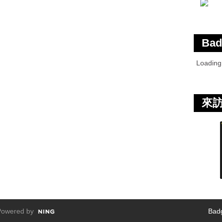
Bad
Loadin
來
owered by
Bad