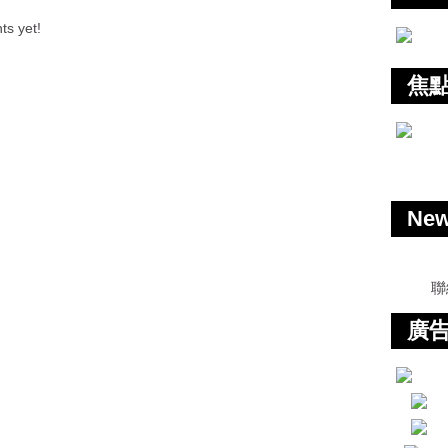
s yet!
焦
Ne
聯
廣告