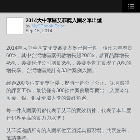
2014大中華區艾菲獎入圍名單出爐
by
MyCFbook Editor
Sep 15, 2014
2014年大中華區艾菲獎參賽案例已逾千件，相比去年增長
60%，其中台灣地區案例數增長超200%，參賽品牌增長
45%，參賽代理公司增長35%，參賽廣告主實現了70%的
增長率。台灣地區總計有33件案例入圍。
經過200多位艾菲獎評委，歷時一周公平公正、認真嚴謹
的評審工作，最後僅有300餘件案例脫穎而出，入圍本年
度金、銀、銅及全場大獎的最終角逐。
每一件入圍案例都代表了艾菲的實效精神，代表了本年度
行銷界至高的實力與水準！
艾菲獎邀請所有的入圍單位至頒獎典禮現場，共襄盛舉，
敬請期待。