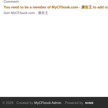
Comment
You need to be a member of MyCFbook.com - 廣告王 to add c
Join MyCFbook.com - 廣告王
© 2026 Created by
MyCFbook Admin
. Powered by