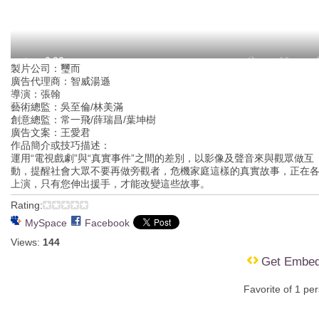
製片公司：璽而
廣告代理商：智威湯遜
導演：張翰
藝術總監：吳至倫/林美滿
創意總監：常一飛/薛瑞昌/葉坤樹
廣告文案：王愛君
作品簡介或技巧描述：
運用“電視戲劇”與“真實事件”之間的差別，以影像及聲音來與觀眾做互
動，提醒社會大眾不要再做旁觀者，危機家庭這樣的真實故事，正在
上演，只有您伸出援手，才能改變這些故事。
Rating:
MySpace
Facebook
Views:
144
Get Embe
Favorite of 1 pe