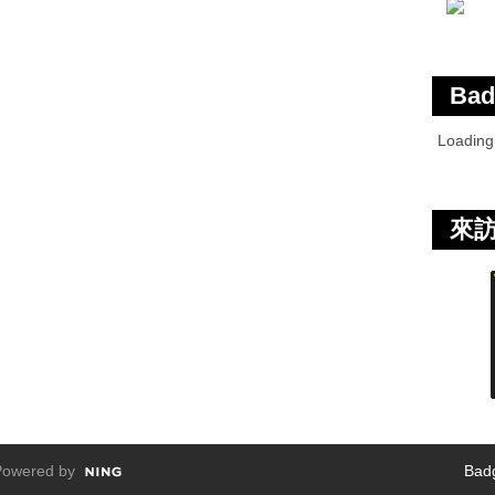
Bad
Loadin
來
owered by
Bad