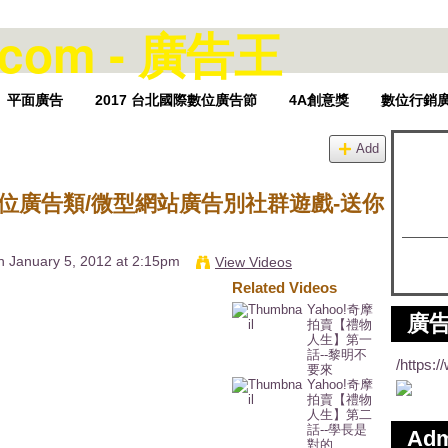
平面廣告
2017 台北國際數位廣告節
4A創意獎
數位行銷
Add
路數位廣告類/微型網站廣告別社群遊戲-送你
 January 5, 2012 at 2:15pm
View Videos
Related Videos
Yahoo!奇摩
廣告
拍賣【禮物
人生】第一
話--黎明不
/https:
要來
Yahoo!奇摩
拍賣【禮物
人生】第二
話--學長是
Ad
對的