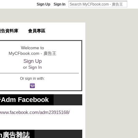
Sign Up
Sign In
廣告資料庫
會員專區
Welcome to
MyCFbook.com - 廣告王
Sign Up
or
Sign In
Or sign in with:
Adm Facebook
//www.facebook.com/adm23915168/
m廣告雜誌