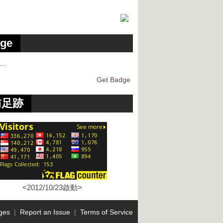
ge
g…
Get Badge
訪足跡
<2012/10/23啟動>
ges
|
Report an Issue
|
Terms of Service