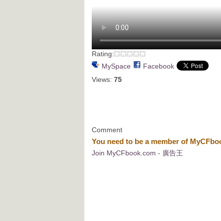
Rating:
MySpace
Facebook
Views:
75
Comment
You need to be a member of MyCFb
Join MyCFbook.com - 廣告王