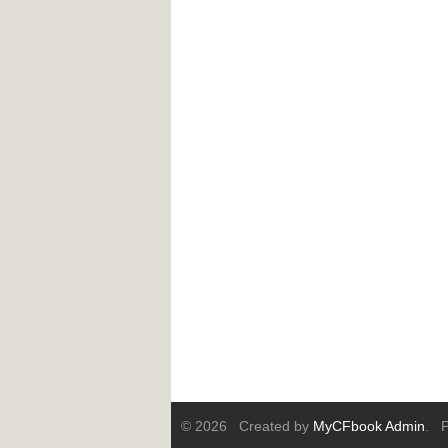
© 2026 Created by
MyCFbook Admin
. P