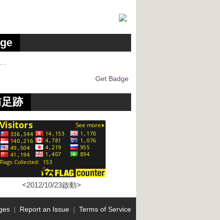
ge
g…
Get Badge
訪足跡
<2012/10/23啟動>
ges
|
Report an Issue
|
Terms of Service