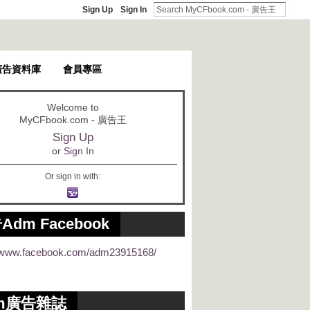
Sign Up
Sign In
廣告資料庫
會員專區
Welcome to
MyCFbook.com - 廣告王
Sign Up
or
Sign In
Or sign in with:
Adm Facebook
//www.facebook.com/adm23915168/
m廣告雜誌