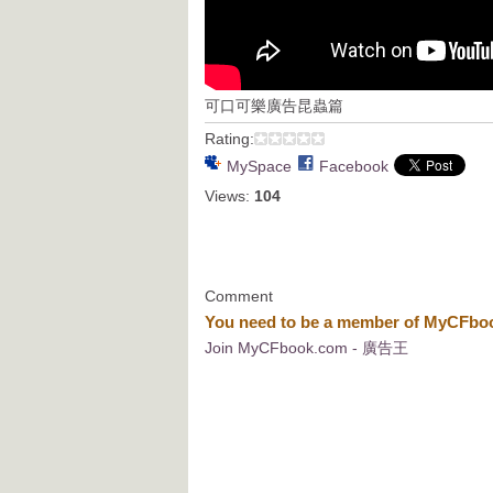
可口可樂廣告昆蟲篇
Rating:
MySpace
Facebook
Views:
104
Comment
You need to be a member of MyCFb
Join MyCFbook.com - 廣告王