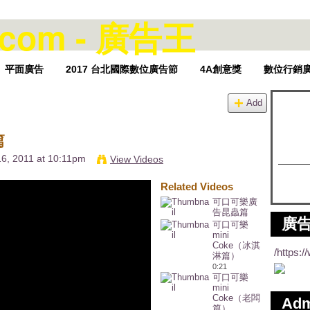
平面廣告
2017 台北國際數位廣告節
4A創意獎
數位行銷
Add
篇
6, 2011 at 10:11pm
View Videos
Related Videos
可口可樂廣
告昆蟲篇
廣告
可口可樂
mini
Coke（冰淇
/https:
淋篇）
0:21
可口可樂
mini
Coke（老闆
Ad
篇）