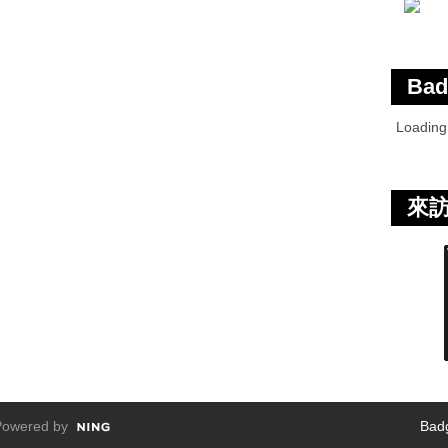
Bad
Loadin
來
owered by
Bad