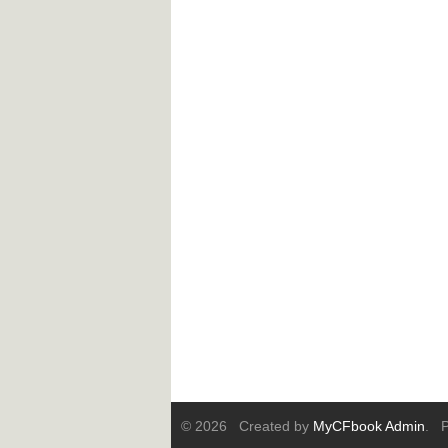
© 2026 Created by
MyCFbook Admin
. P