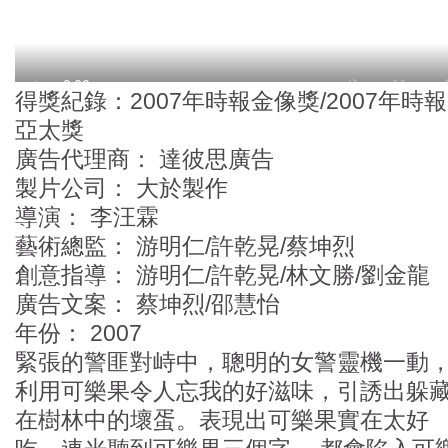
得獎紀錄：2007年時報金像獎/2007年時報
亞太獎
廣告代理商： 達彼思廣告
製片公司： 大於製作
導演： 李汪霖
藝術總監： 游明仁/許乾晃/蔡坤烈
創意指導： 游明仁/許乾晃/林文勝/劉金龍
廣告文案： 蔡坤烈/邵慧怡
年份： 2007
緊張的警匪對峙中，聰明的女警靈機一動
利用可樂果令人忘我的好滋味，引誘出躲
在樹林中的壞蛋。表現出可樂果實在太好