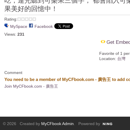
吃，連光聽到可樂果三個字， 都會陷入可
果美好的回憶中！
Rating:
MySpace
Facebook
Views:
231
Get Embe
Favorite of 1 pe
Location:
台灣
Comment
You need to be a member of MyCFbook.com - 廣告王 to add c
Join MyCFbook.com - 廣告王
© 2026 Created by
MyCFbook Admin
. Powered by