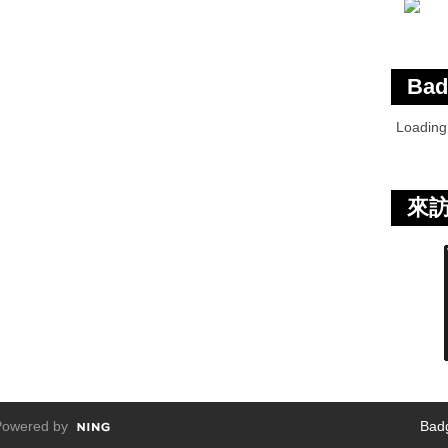
Bad
Loadin
來
owered by
Bad