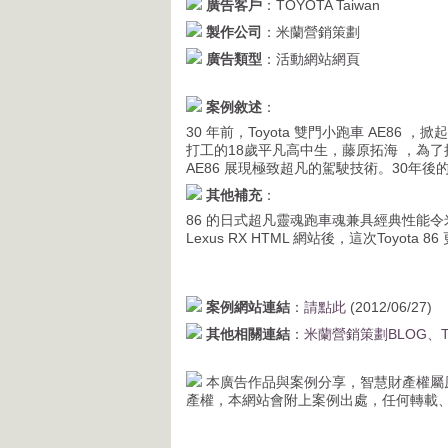
廣告客戶
：TOYOTA Taiwan
製作公司
：米蘭營銷策劃
廣告類型
：活動網站網頁
案例敘述
：
30 年前，Toyota 雙門小跑車 AE8
打工的18歲平凡高中生，藤原拓海 ，為
AE86 展現極致超凡的駕駛技術。30年後
其他補充
：
86 的日式超凡靈魂跑車魂兼具經典性能
Lexus RX HTML 網站後，這次Toyota
案例網站連結
：
請點此
(2012/06/27)
其他相關連結
：
米蘭營銷策劃BLOG
、
本廣告作品與案例分享，智慧財產權屬
產權，本網站會附上案例出處，任何轉載