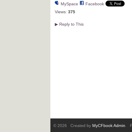
MySpace
Facebook
Views:
375
Reply to This
▶
© 2026 Created by
MyCFbook Admin
. P