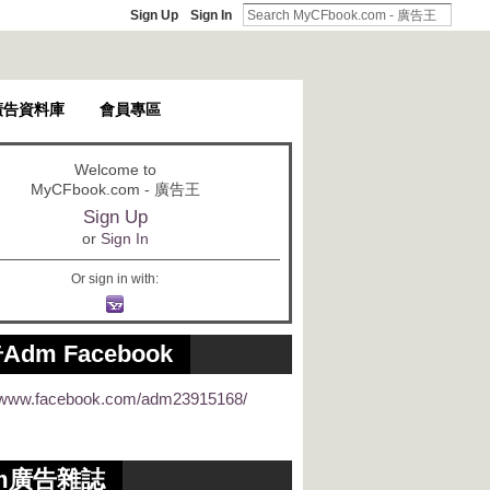
Sign Up
Sign In
廣告資料庫
會員專區
Welcome to
MyCFbook.com - 廣告王
Sign Up
or
Sign In
Or sign in with:
Adm Facebook
//www.facebook.com/adm23915168/
m廣告雜誌