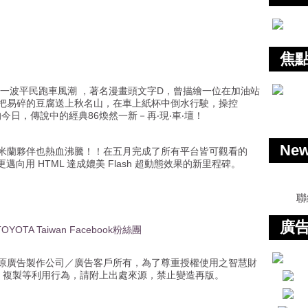
焦
6 ，掀起一波平民跑車風潮 ，著名漫畫頭文字D，曾描繪一位在加油站
了把易碎的豆腐送上秋名山，在車上紙杯中倒水行駛，操控
的今日，傳說中的經典86煥然一新－再‧現‧車‧壇！
Ne
令米蘭夥伴也熱血沸騰！！在五月完成了所有平台皆可觀看的
 86 更邁向用 HTML 達成媲美 Flash 超動態效果的新里程碑。
聯
廣告
TOYOTA Taiwan Facebook粉絲團
原廣告製作公司／廣告客戶所有，為了尊重授權使用之智慧財
、複製等利用行為，請附上出處來源，禁止變造再版。