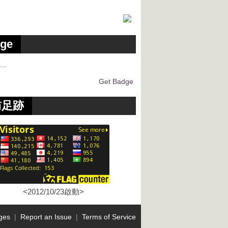
ge
g…
Get Badge
訪足跡
<2012/10/23啟動>
ges
|
Report an Issue
|
Terms of Service