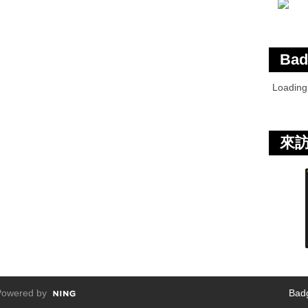
Bad
Loadin
來
owered by
Bad