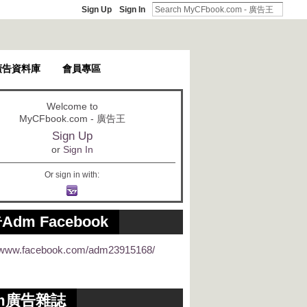
Sign Up
Sign In
廣告資料庫
會員專區
Welcome to
MyCFbook.com - 廣告王
Sign Up
or
Sign In
Or sign in with:
Adm Facebook
//www.facebook.com/adm23915168/
m廣告雜誌