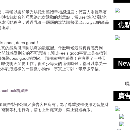
調，再輔以柔和暈光烘托出整體幸福感溫度；代言人則輕靠著
與按鈕結合的巧思為此次活動的創意點，當User進入活動的
活動程序，透過乳液一層層的滲透順勢帶出stratys3的產品
焦
的連結。
od, does good！
是真的能夠滋潤你肌膚的最底層。什麼時候最能真實感受到
夕之間就感受到它的不可思議！所以Feels good事實上是在擦乳
著does good的到來，那種幸福的感覺！在疲憊了一整天，
Ne
，即使明天又要工作，但至少每天的這個時候，都可以享受一
士林乳液這樣的一個微小動作，事實上可以：帶來微幸福。
聯
acebook粉絲團
廣告
原廣告製作公司／廣告客戶所有，為了尊重授權使用之智慧財
、複製等利用行為，請附上出處來源，禁止變造再版。