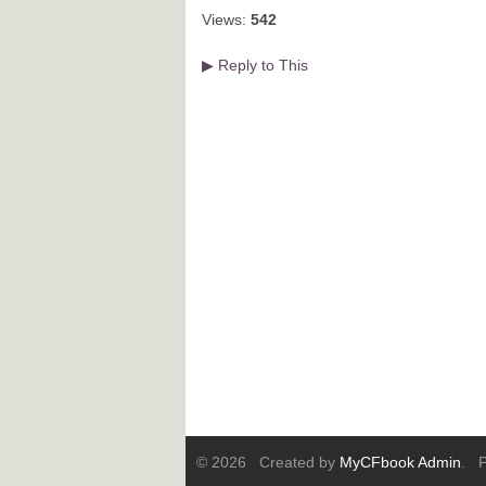
Views:
542
Reply to This
▶
© 2026 Created by
MyCFbook Admin
. P