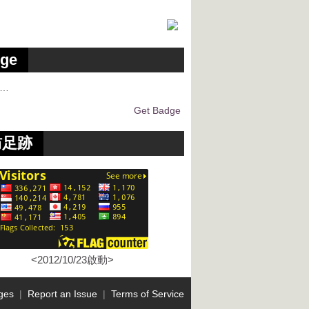
ge
g…
Get Badge
訪足跡
<2012/10/23啟動>
ges
|
Report an Issue
|
Terms of Service