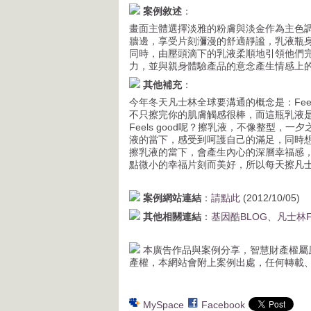
案例敘述
：
畫面主體選擇淡雅的粉膚與淡金作為主色
牆邊，享受片刻瀰漫的舒適靜謐，乳液瓶身
同時，由壓頭滴下的乳液柔順地引領他們完成
力，並與親身體驗產品的意念產生情感上
其他補充
：
今年冬天凡士林全球要溝通的概念是：Feels go
不只擦完你的肌膚觸感很棒，而這瓶乳液
Feels good呢？擦乳液，不像整型，一
液的當下，感受到呵護自己的滿足，同時想像
擦乳液的當下，會產生內心的深層幸福感
點微小的幸福片刻而美好，所以每天擦凡
案例網站連結
：
請點此
(2012/10/05)
其他相關連結
：
基因酷BLOG
、
凡士林F
本廣告作品與案例分享，智慧財產權屬
產權，本網站會附上案例出處，任何轉載
MySpace
Facebook