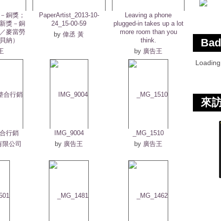
－銅獎；
PaperArtist_2013-10-
Leaving a phone
新獎－銅
24_15-00-59
plugged-in takes up a lot
／麥當勞
more room than you
by
偉丞 黃
貝納）
think.
Bad
王
by
廣告王
Loadin
來
整合行銷
IMG_9004
_MG_1510
有限公司
by
廣告王
by
廣告王