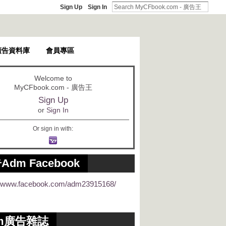
Sign Up
Sign In
廣告資料庫
會員專區
Welcome to
MyCFbook.com - 廣告王
Sign Up
or
Sign In
Or sign in with:
Adm Facebook
://www.facebook.com/adm23915168/
m廣告雜誌