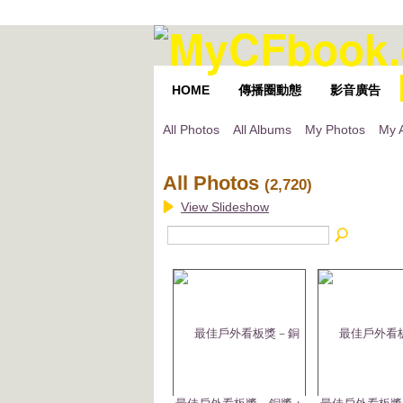
HOME
傳播圈動態
影音廣告
All Photos
All Albums
My Photos
My 
All Photos
(2,720)
View Slideshow