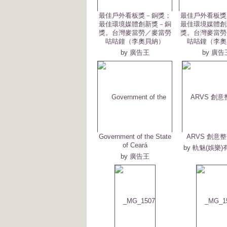
最佳戶外看板獎－銅獎；
最佳戶外看板獎
最佳環境媒體創新獎－銅
最佳環境媒體創
獎。台灣麥當勞／麥當勞
獎。台灣麥當勞
咕咕鐘（李奧貝納）
咕咕鐘（李奧
by
廣告王
by
廣告
Government of the State
ARVS 創意
of Ceará
by
軌魅(娛樂)
by
廣告王