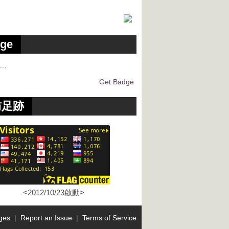
ge
g…
Get Badge
訪足跡
<2012/10/23啟動>
ges
|
Report an Issue
|
Terms of Service