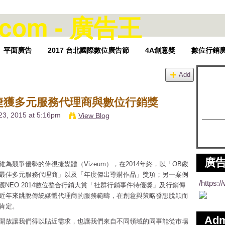
平面廣告
2017 台北國際數位廣告節
4A創意獎
數位行銷
Add
捷獲多元服務代理商與數位行銷獎
23, 2015 at 5:16pm
View Blog
廣告
競爭優勢的偉視捷媒體（Vizeum），在2014年終，以「OB嚴
最佳多元服務代理商」以及「年度傑出導購作品」獎項；另一案例
/https:
榮獲NEO 2014數位整合行銷大賞「社群行銷事件特優獎」及行銷傳
近年來跳脫傳統媒體代理商的服務範疇，在創意與策略發想脫穎而
肯定。
Ad
開放讓我們得以貼近需求，也讓我們來自不同領域的同事能從市場