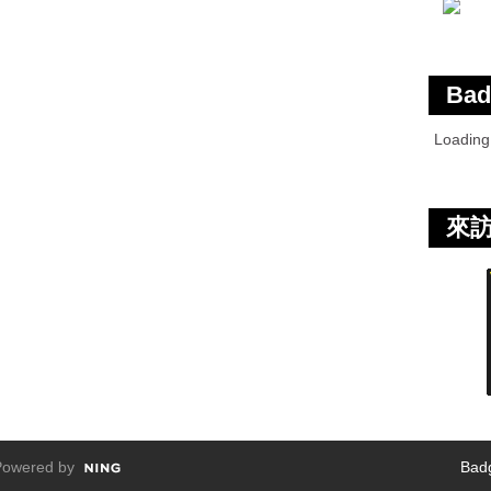
Bad
Loadin
來
owered by
Bad