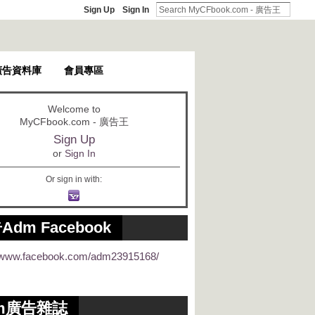
Sign Up
Sign In
廣告資料庫
會員專區
Welcome to
MyCFbook.com - 廣告王
Sign Up
or
Sign In
Or sign in with:
Adm Facebook
//www.facebook.com/adm23915168/
m廣告雜誌