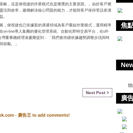
策略，這是偉視捷的作業模式也是獲獎的主要原因。」由於客戶應
靈活與效率，建構解決核心問題的能力，才能與客戶保持零誤差溝
益。
焦
展，偉視捷也已依據新的溝通領域為客戶重組作業模式，運用精準
n-line導入集團的優化管理系統、自動化即時交易平台，在off-
捷台灣董事總經理凌慶榮提到：「我們會持續依據趨勢調整步伐與時
與鼓勵。」
Ne
聯
Next Post >
廣告
ook.com - 廣告王 to add comments!