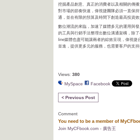
挖掘產品創意、真正的消費者以及相關的傳播
對市場的節奏快速，偉視捷團隊必須一直保持
通，並在有限的預算及時間下創造最高投資效
數位潮流的來臨，加速了媒體多元的運用與發
的工具與行銷手法整理出數位溝通架構，除了在o
line媒體也盡可能讓兩者的綜效呈現，偉視
並進，提供更多元的服務，也需要客戶的支持
Views:
380
MySpace
Facebook
< Previous Post
Comment
You need to be a member of MyCFb
Join MyCFbook.com - 廣告王