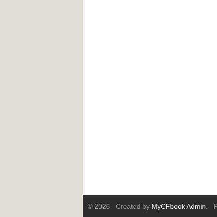
© 2026 Created by
MyCFbook Admin
. P