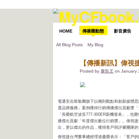
HOME
傳播圈動態
影音廣告
All Blog Posts
My Blog
【傳播新訊】偉視
Posted by
廣告王
on January 
電通安吉斯集團旗下以獨到觀點和創新媒體思維為
選品牌服務」案例獲得行銷傳播傑出貢獻獎「
「長榮航空波音777-300ER新機發表」，也
播傑出貢獻「年度傑出數位行銷獎」。偉視捷
出，更以傑出的作品，獲得客戶與評審團隊的
偉視捷台灣董事總經理凌慶榮表示：「客戶的