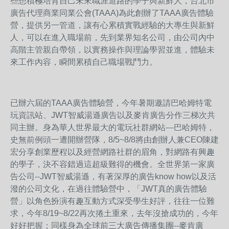
些想積極培育自己未來職涯道路的學子與新鮮人，台北市
廣告代理商業同業公會(TAAA)為此創辦了TAAA廣告體驗
營，提供另一管道，讓有心累積實戰經驗的大專生與新鮮
人，可以在進入職場前，先到業界知名公司，由公司內中
高階主管親自帶領，以實務操作與理論學習並進，體驗未
來工作內容，瞬間累積自己職場戰鬥力。
已辦六屆的TAAA廣告體驗營，今年暑期邀請巴哈姆特電
玩資訊站、JWT智威湯遜廣告以及麥肯廣告分作三梯次共
同主辦。身為華人世界最大的電玩社群網站—巴哈姆特，
史無前例頭一遭開辦營隊，8/5~8/8將由創辦人兼CEO陳建
宏分享創業歷程以及經營網路社群的眉角，對網路有興趣
的學子，決不容錯過這超級難得的機會。全世界第一家廣
告公司--JWT智威湯遜，有著深厚的廣告know how以及活
潑的公司文化，在過往體驗營中，「JWT真的廣告體驗
營」以角色扮演有趣互動方式深受學生好評，往往一位難
求，今年8/19~8/22再次捲土重來，去年沒搶成功的，今年
好好把握；同樣身為全球前三大廣告傳播集團--麥肯廣