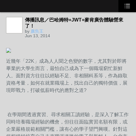
傳播訊息／巴哈姆特+JWT+麥肯廣告體驗營來
了！
by
廣告王
Jun 13, 2014
近幾年「22K」成為人人聞之色變的數字，尤其對於即將
畢業的大學生而言，最怕自己成為下一個職場窮忙新鮮
人。面對資方往往以經驗不足、非相關科系等，作為錄取
資格考量，如何在就業職場上，找出自己的獨特價值，展
現即戰力，打破低薪時代的應對之道?
在學期間透過實習、尋求相關工讀經驗，是深入了解工作
同時培養職場經驗的機會，但往往面臨實習名額有限，或
企業嚴格規範相關門檻，讓有心的學子望門興嘆。針對這