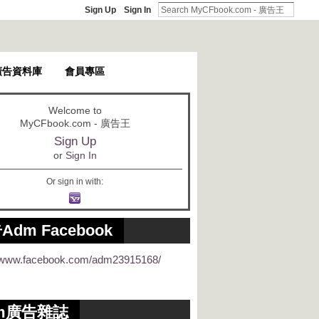
Sign Up
Sign In
廣告資料庫
會員專區
Welcome to
MyCFbook.com - 廣告王
Sign Up
or
Sign In
Or sign in with:
Adm Facebook
//www.facebook.com/adm23915168/
m廣告雜誌