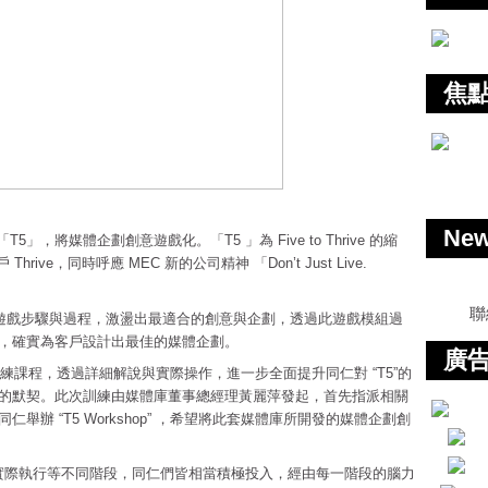
焦
Ne
」，將媒體企劃創意遊戲化。「T5 」為 Five to Thrive 的縮
ive，同時呼應 MEC 新的公司精神 「Don’t Just Live.
聯
性的遊戲步驟與過程，激盪出最適合的創意與企劃，透過此遊戲模組過
，確實為客戶設計出最佳的媒體企劃。
廣告
p” 訓練課程，透過詳細解說與實際操作，進一步全面提升同仁對 “T5”的
的默契。此次訓練由媒體庫董事總經理黃麗萍發起，首先指派相關
辦 “T5 Workshop” ，希望將此套媒體庫所開發的媒體企劃創
享討論與實際執行等不同階段，同仁們皆相當積極投入，經由每一階段的腦力