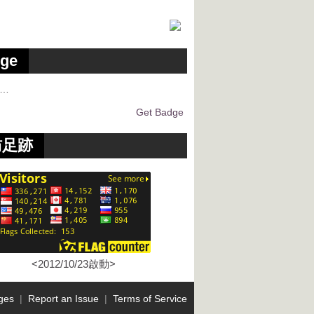
ge
g…
Get Badge
訪足跡
<2012/10/23啟動>
ges
|
Report an Issue
|
Terms of Service