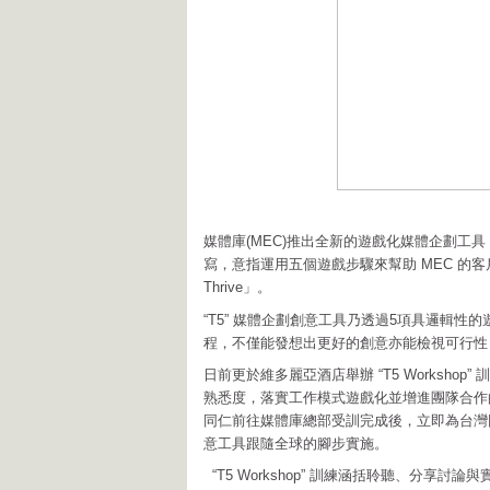
媒體庫(MEC)推出全新的遊戲化媒體企劃工具「T5
寫，意指運用五個遊戲步驟來幫助 MEC 的客戶 Thr
Thrive」。
“T5” 媒體企劃創意工具乃透過5項具邏輯
程，不僅能發想出更好的創意亦能檢視可行性
日前更於維多麗亞酒店舉辦 “T5 Worksho
熟悉度，落實工作模式遊戲化並增進團隊合作
同仁前往媒體庫總部受訓完成後，立即為台灣同仁舉
意工具跟隨全球的腳步實施。
“T5 Workshop” 訓練涵括聆聽、分