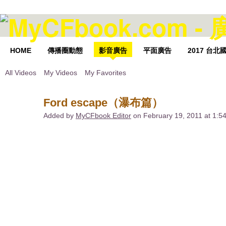
HOME
傳播圈動態
影音廣告
平面廣告
2017 台
All Videos
My Videos
My Favorites
Ford escape（瀑布篇）
Added by
MyCFbook Editor
on February 19, 2011 at 1: