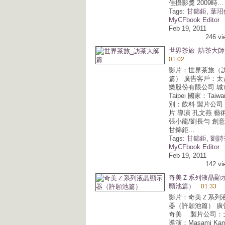
佳攝影獎 2009時…
Tags:
甘錦鉅
,
葉玿
MyCFbook Editor
Feb 19, 2011
246 vi
世界茶旅_訪茶大師
01:02
影片：世界茶旅（
篇） 廣告客戶：太
樂股份有限公司 城
Taipei 國家：Taiw
別：飲料 製片公司
片 導演 孔文燕 藝
張小龍/劉長勻 創
甘錦鉅…
Tags:
甘錦鉅
,
劉詩
MyCFbook Editor
Feb 19, 2011
142 vi
奇美Ｚ系列液晶顯
願池篇）
01:33
影片：奇美Ｚ系列
器（許願池篇） 廣
奇美 製片公司：
導演：Masami Kam