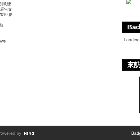
創意總
 廣告文
010 影
穗
Bad
Loadin
ews
來
owered by
Bad