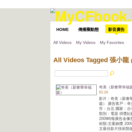
HOME
傳播圈動態
影音廣告
All Videos
My Videos
My Favorites
All Videos Tagged 張小龍
奇美（新奢華幸福
01:10
影片：奇美（新奢
篇） 廣告客戶：奇
市：台北 國家：台
類別：電器 得獎紀
2009時報廣告金
術類-文案銅獎 20
文最佳影片技術類