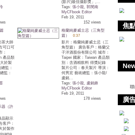
(影片)最佳攝影獎」,…
伶
Tags:
張小龍
,
郭閔南
MyCFbook Editor
Feb 19, 2011
ews
152 views
焦
篇
格蘭純麥威士忌（三角型
篇）
0:37
訪茶大師
影片：格蘭純麥威士忌（三
古可口可
角型篇） 廣告客戶：格蘭父
市：
子洋酒股份有限公司 城市：
an 產品類
Taipei 國家：Taiwan 產品類
 大於製
別：含酒精飲料 得獎紀錄
Ne
術總監：
製片公司：春天製片 導演：
意總監：
何男宏 藝術總監：張小龍/
盧銘…
荃
Tags:
張小龍
,
盧銘鋒
聯
MyCFbook Editor
Feb 19, 2011
廣告
ews
178 views
示器（許
液晶顯示
告客戶：
大於製作
iyama