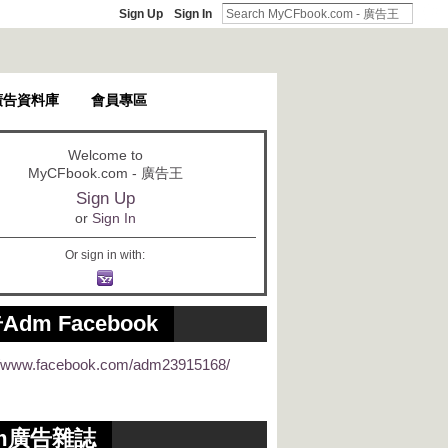
Sign Up
Sign In
廣告資料庫
會員專區
Welcome to
MyCFbook.com - 廣告王
Sign Up
or
Sign In
Or sign in with:
Adm Facebook
://www.facebook.com/adm23915168/
m廣告雜誌