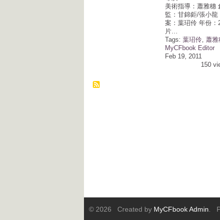
美術指導：蕭雅穗 
監：甘錦鉅/張小龍
案：葉玿伶 年份：2
片…
Tags:
葉玿伶
,
蕭雅
MyCFbook Editor
Feb 19, 2011
150 vi
© 2026 Created by
MyCFbook Admin
. P