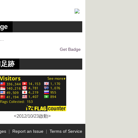
ge
g…
Get Badge
訪足跡
<2012/10/23啟動>
ges
|
Report an Issue
|
Terms of Service