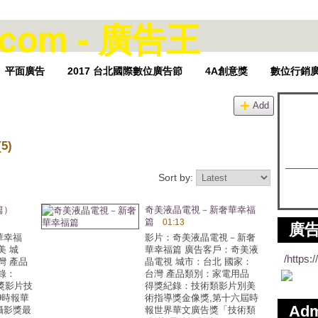
平面廣告
2017 台北國際數位廣告節
4A創意獎
數位行銷
Add
(5)
Sort by:
篇）
奇美液晶電視－新奢華幸福
篇
01:13
廣告
華幸福
影片：奇美液晶電視－新奢
美 城
華幸福篇 廣告客戶：奇美液
/https
灣 產品
晶電視 城市：台北 國家：
錄：
台灣 產品類別：家電用品
像獎影片技
得獎紀錄：技術類影片別美
09時報華
術指導獎金像獎,第十六屆時
Ad
攝影獎最
報世界華文廣告獎「技術類