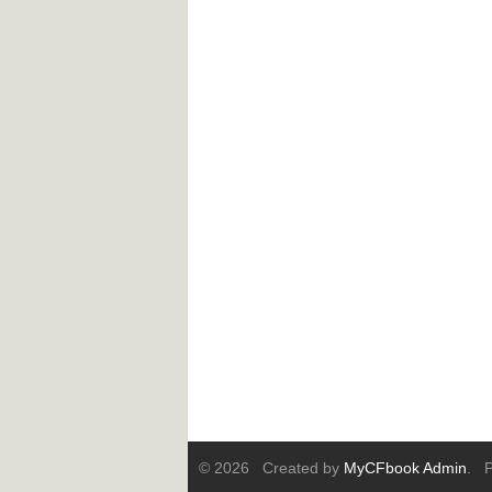
© 2026 Created by
MyCFbook Admin
. P