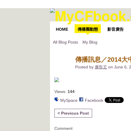
HOME
傳播圈動態
影音廣告
All Blog Posts
My Blog
傳播訊息／2014大
Posted by
廣告王
on June 6, 
Views:
144
MySpace
Facebook
< Previous Post
Comment