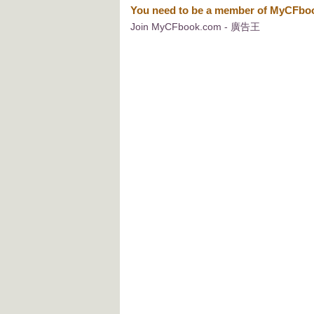
You need to be a member of MyCFb
Join MyCFbook.com - 廣告王