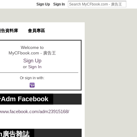
Sign Up
Sign In
廣告資料庫
會員專區
Welcome to
MyCFbook.com - 廣告王
Sign Up
or
Sign In
Or sign in with:
Adm Facebook
//www.facebook.com/adm23915168/
m廣告雜誌