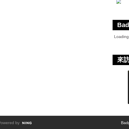
Bad
Loadin
來
owered by
Bad