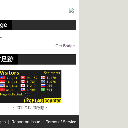
ge
g…
Get Badge
訪足跡
<2012/10/23啟動>
ges
|
Report an Issue
|
Terms of Service