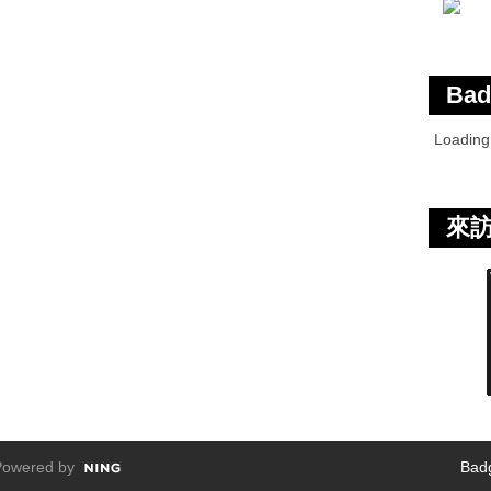
Bad
Loadin
來
owered by
Bad