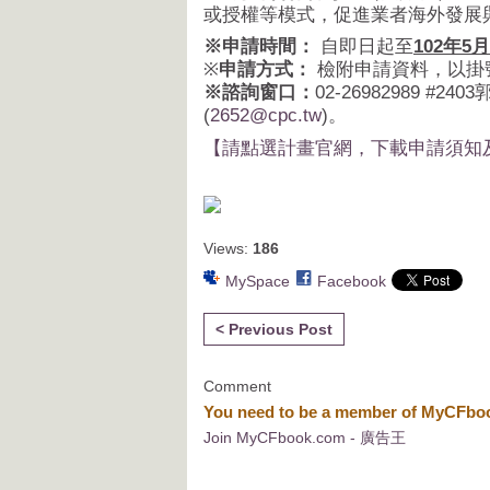
或授權等模式，促進業者海外發展
※申請時間：
自即日起至
102
年5月
※
申請方式：
檢附申請資料，以掛
※諮詢窗口：
02-26982989 #240
(
2652@cpc.tw
)。
【請點選計畫官網，下載申請須知
Views:
186
MySpace
Facebook
< Previous Post
Comment
You need to be a member of MyCFb
Join MyCFbook.com - 廣告王