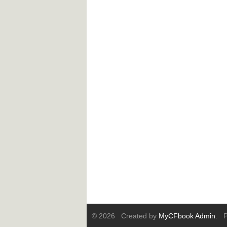
© 2026 Created by
MyCFbook Admin
. P