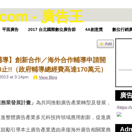
平面廣告
2017 台北國際數位廣告節
4A創意獎
數位行銷
Add
輔導】創新合作／海外合作輔導申請開
0止!!（政府輔導總經費高達170萬元）
 2013 at 3:14pm
View Blog
廣告
服務業發展計畫」
為共同推動廣告產業轉型及發展，
/https:
促進整體廣告產業多元科技跨領域應用創新，促進廣
Ad
並鼓勵引導本土廣告產業透由承接海外廣告相關業務