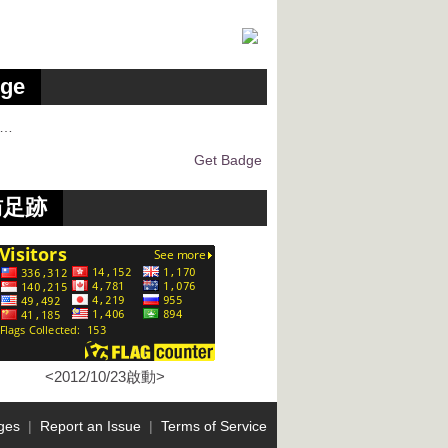
ge
g…
Get Badge
訪足跡
<2012/10/23啟動>
ges
|
Report an Issue
|
Terms of Service