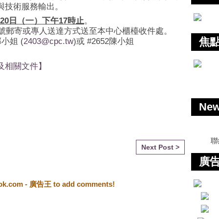
與技術服務輸出。
20日（一）下午17時止
。
號郵寄或專人送達方式送至本中心櫃檯收件處。
焦
3郭小姐 (
2403@cpc.tw
)或 #2652陳小姐
及相關文件】
Ne
聯
Next Post >
廣告
ook.com - 廣告王 to add comments!