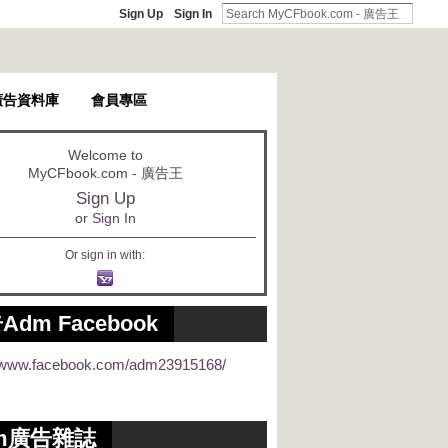
Sign Up
Sign In
廣告資料庫
會員專區
Welcome to
MyCFbook.com - 廣告王
Sign Up
or
Sign In
Or sign in with:
Adm Facebook
//www.facebook.com/adm23915168/
m廣告雜誌