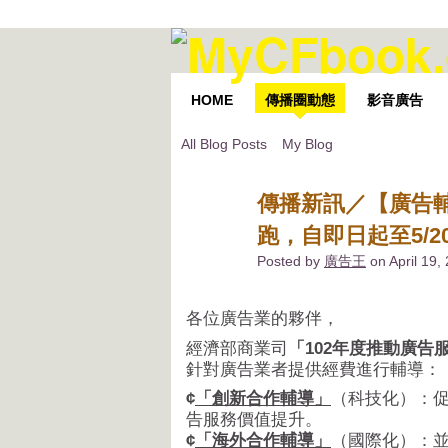
HOME
傳播圈動態
影音廣告
All Blog Posts
My Blog
傳播新訊／【廣告
跑，自即日起至5/2
Posted by
廣告王
on April 19,
各位廣告業的夥伴，
經濟部商業司
「102年度推動廣告
針對廣告業者提供經費進行輔導：
¢
「創新合作輔導」
（科技化）：
告服務價值提升。
¢
「海外合作輔導」
（國際化）：