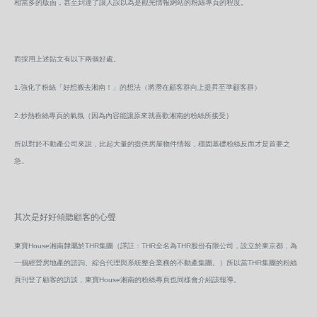
相當多的版面，甚至到達了讓人誤以為是觀光情報網站的粉絲專頁的程度。
而採用上述貼文有以下兩個好處。
1.強化了粉絲「好想搬去湘南！」的想法（將潛在顧客群向上提昇至準顧客群）
2.炒熱粉絲專頁的氣氛（因為內容能讓原來就喜歡湘南的粉絲所接受）
所以對於不動產公司來說，比起大量的提供房屋物件情報，穩固基礎粉絲反而才是首要之
急。
其次是好好傾聽顧客的心聲
東寶House湘南隸屬於THR集團（譯註：THR全名為THR股份有限公司，設立於東京都，為
一個經營房地產的諮詢、綜合代理與系統整合業務的不動產集團。）所以當THR集團的粉絲
頁刊登了顧客的訪談，東寶House湘南的粉絲專頁也同樣會介紹該報導。