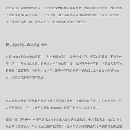
對於有住宅需求的粉絲來說，這類的貼文內容相當具有效果，也能使粉絲們對於「以後買房
子就要找東寶House湘南！」抱持想像。讓人感覺此內容是集團總部用心「呈現」的手法，
而「扎實的內容」與「高品質照片」也是粉絲頁經營的重點之一。
提供粉絲們內容充實的情報
東寶House湘南的粉絲專頁中，包括推薦的物件、物件情報搜尋、員工介紹等等，不管是什
麼主題，內容都相當充實。雖然說能夠在粉絲頁中提供資訊已經十分不錯，但更讓人驚喜的
是關於「員工資訊」的部份。在這裡，消費者們能夠熟悉企業內部，或者負責自己業務的
人，讓品牌與消費者間更親近。
也許有些人會擔心這樣是否會過度暴露員工個人隱私，但撇開這點不談，對粉絲們來說，可
以看見實際的「人」，會更容易取得信賴感，這類的貼文也相當具有魅力。
整體而言，東寶House 湘南的粉絲頁不會讓人覺得被強迫推銷，令人感覺舒服。他們針對目
標對象（潛在客戶）巧妙地強化並顯現其需求，並構築了消費者與企業之間的關聯性與信賴