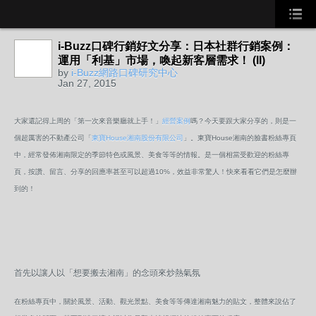
i-Buzz口碑行銷好文分享：日本社群行銷案例：
運用「利基」市場，喚起新客層需求！ (II)
by
i-Buzz網路口碑研究中心
Jan 27, 2015
大家還記得上周的「第一次來音樂廳就上手！」
經營案例
嗎？今天要跟大家分享的，則是一
個超厲害的不動產公司「
東寶House湘南股份有限公司
」。東寶House湘南的臉書粉絲專頁
中，經常發佈湘南限定的季節特色或風景、美食等等的情報。是一個相當受歡迎的粉絲專
頁，按讚、留言、分享的回應率甚至可以超過10%，效益非常驚人！快來看看它們是怎麼辦
到的！
首先以讓人以「想要搬去湘南」的念頭來炒熱氣氛
在粉絲專頁中，關於風景、活動、觀光景點、美食等等傳達湘南魅力的貼文，整體來說佔了