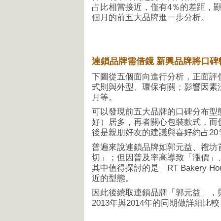
占比相當接近，僅有4％的差距，
個月的前五大品牌進一步分析。
連鎖品牌需借鏡 新興品牌將口碑
下圖從五個面向進行分析，正面評
式則與外型、環保有關；影響因素
月等。
可以發現前五大品牌的口碑分布型
好）居多，再者關心包裝款式，而
後是親朋好友的建議與喜好約占2
普遍來說連鎖品牌如郭元益、禮坊
切」；但因普及率高導致「漲價」
其中值得探討的是「RT Bakery
近的型態。
因此後續取連鎖品牌「郭元益」，與新興
2013年與2014年的同期做詳細