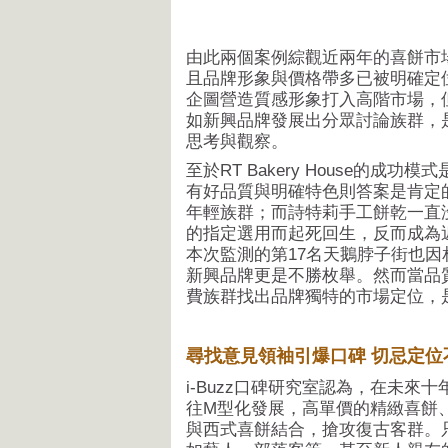
由此兩個案例綜觀近兩年的喜餅市
且品牌形象與價格帶多已被明確定
企圖營造質感形象打入高階市場，
如新興品牌發展出分眾討論族群，
思考與觀察。
至於RT Bakery House的
有好品質與明確特色則答案是肯定
年輕族群；而詩特莉手工餅乾一直
的指定選用而起死回生，反而成為
本次監測的第17名天鵝脖子街也因
新興品牌更是不勝枚舉。然而當品
費族群找出品牌獨特的市場定位，
尋找意見領袖引爆口碑 切忌定位
i-Buzz口碑研究室認為，在未
往M型化發展，高單價的精緻喜餅、
與西式喜餅結合，搶攻復古客群。