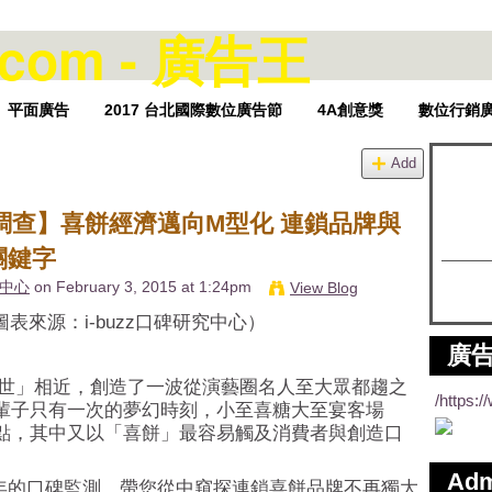
平面廣告
2017 台北國際數位廣告節
4A創意獎
數位行銷
Add
口碑調查】喜餅經濟邁向M型化 連鎖品牌與
關鍵字
究中心
on February 3, 2015 at 1:24pm
View Blog
1；圖表來源：i-buzz口碑研究中心）
廣告
一生一世」相近，創造了一波從演藝圈名人至大眾都趨之
/https:
輩子只有一次的夢幻時刻，小至喜糖大至宴客場
點，其中又以「喜餅」最容易觸及消費者與創造口
Ad
近兩年的口碑監測，帶您從中窺探連鎖喜餅品牌不再獨大