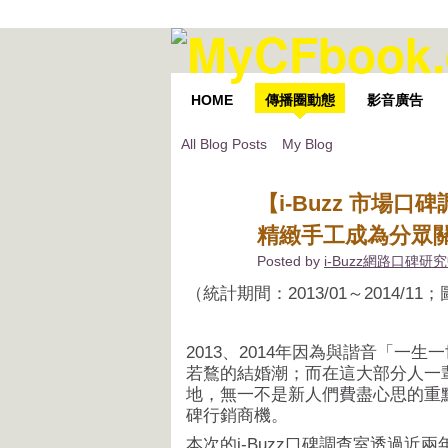
HOME
傳播圈動態
影音廣告
All Blog Posts
My Blog
【i-Buzz 市場
精緻手工成為分眾
Posted by
i-Buzz網路口碑研
（統計期間：2013/01～2014/1
2013、2014年因為與諧音「
若鶩的結婚潮；而在這大部分人一
地，無一不是新人們費盡心思的重
碑行銷商機。
本次的i-Buzz口碑調查室透過