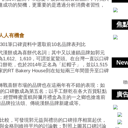
連成功的契機，更重要的是透過分析消費者習性，
。
焦
人人有機會
,301筆口碑資料中選取前10名品牌表列比
代漢餅成為喜餅代名詞；其中又以連鎖品牌如郭元
,612、1,610，可謂並駕鰲頭。在台灣一直以口碑
Ne
乾，也於2014年正名為「紅帽子」，並以1,515
T Bakery House則在短短兩三年間晉升至口碑
聯
轉戰喜餅市場的品牌也在這兩年有不錯的表現：如
11的口碑數成為第五名；以手工餅乾在各大百貨駐點
廣告
名；經營蜂蜜蛋糕與彌月禮盒為主的一之鄉也搶進前
階品牌拉法頌、傳統漢餅品牌新建成等。
大品牌比較，可發現郭元益與禮坊的口碑排序相當起伏，
T與金格則維持平均的討論數；對照上圖其口碑討論