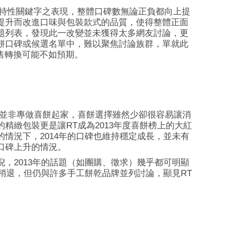
郭元益特性關鍵字之表現，整體口碑數無論正負都向上提
提升而改進口味與包裝款式的品質，使得整體正面
題列表，發現此一改變並未獲得太多網友討論，更
餅口碑或候選名單中，難以聚焦討論族群，單就此
銷售轉換可能不如預期。
牌並非專做喜餅起家，喜餅選擇雖然少卻很容易讓消
精緻包裝更是讓RT成為2013年度喜餅榜上的大紅
情況下，2014年的口碑也維持穩定成長，並未有
口碑上升的情況。
，2013年的話題（如團購、徵求）幾乎都可明顯
度稍退，但仍與許多手工餅乾品牌並列討論，顯見RT