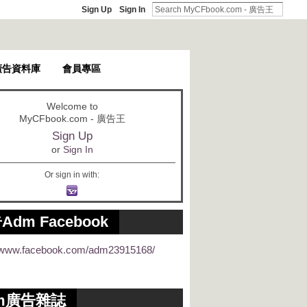
Sign Up
Sign In
廣告資料庫
會員專區
Welcome to
MyCFbook.com - 廣告王
Sign Up
or
Sign In
Or sign in with:
Adm Facebook
//www.facebook.com/adm23915168/
m廣告雜誌