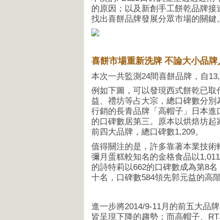
的原因；以及新創手工餅乾品牌接
找出喜餅品牌發展分眾市場的關鍵
喜餅市場重新洗牌 不論大小品牌
本次一共監測24間喜餅品牌，自13
例如下圖，可以發現西式餅乾已取
益、禮坊等占大宗，總口碑數分別為1
行銷的長青品牌「高帽子」日本進口餅
的口碑數居第三。原本以烘焙坊起家的R
前四大品牌，總口碑數1,209。
值得關注的是，許多靠著本業技術
彌月蛋糕較知名的金格食品以1,0
的詩特莉以662的口碑數成為第8
十名，口碑數584領先郭元益的高
進一步將2014/9-11月的前五
皆呈現下降的趨勢；而高帽子、R