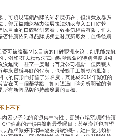
場，可發現連鎖品牌的知名度仍在，但消費族群廣
位，郭元益雖然極力發展拉法頌或導入進口餅乾，
但以目前的口碑監測來看，效果仍相當有限，也未
是否持續依附母品牌或獨立發展新形象，值得後續
成功模式是否可被複製？以目前的口碑觀測來說，如果能先擁
的，例如RT以精緻法式西點與鐵盒的特別包裝吸引
沒沒無聞，甚至一度退出百貨公司櫃點，但因藝人
近年來質感喜餅的代表，也帶動手工餅乾的風潮；
相同的情形而打響了知名度，其他於2014年竄紅的
質皆在同一個基準點，如何透過口碑分析明確的消
是所有新興品牌能持續發展的目標。
不上不下
來十年內因少子化的資源集中特性，喜餅市場預期將持續
C/P值高的連鎖喜餅將最受矚目；甚至漢餅也有望
只要品牌做好市場區隔並持續深耕，經由意見領袖