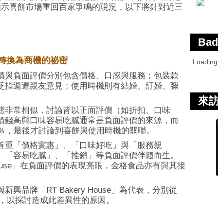
顯示喜餅市場重回百家爭鳴的現況，以下將針對近三
Bad
轉換為商機的祕密
Loadin
價與負面評價分別包含價格、口感與服務；包裝款
泛指週遭親友意見；使用時機則有結婚、訂婚、彌
來
態非常相似，討論皆以正面評價（如折扣、口味
價錢高與口味容易吃膩通常是負面評價的來源，而
0％，最後才討論到喜餅與使用時機的關聯。
首重「價格實惠」、「口味好吃」與「服務親
、「容易吃膩」、「推銷」等負面評價伴隨而生。
 House」在負面評價的表現亮眼，金格食品亦有與其接
品牌「RT Bakery House」為代表，分別從
比較，以探討造成此差異性的原因。