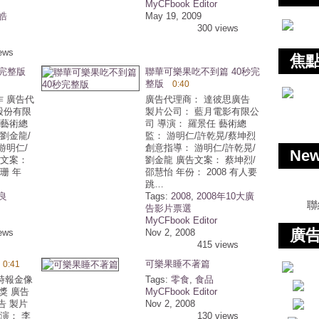
MyCFbook Editor
皓
May 19, 2009
300 views
ews
焦
秒完整版
聯華可樂果吃不到篇 40秒完
整版
0:40
 廣告代
廣告代理商： 達彼思廣告
股份有限
製片公司： 藍月電影有限公
 藝術總
司 導演： 羅景任 藝術總
劉金龍/
監： 游明仁/許乾晃/蔡坤烈
游明仁/
創意指導： 游明仁/許乾晃/
Ne
告文案：
劉金龍 廣告文案： 蔡坤烈/
珊 年
邵慧怡 年份： 2008 有人要
跳…
良
Tags:
2008
,
2008年10大廣
聯
告影片票選
MyCFbook Editor
廣告
ews
Nov 2, 2008
415 views
可樂果睡不著篇
0:41
年時報金像
Tags:
零食
,
食品
太獎 廣告
MyCFbook Editor
告 製片
Nov 2, 2008
演： 李
130 views