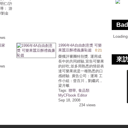
明仁/許
導： 游
/劉金
Bad
Loadin
ews
回家
1996年4A自由創意獎 可樂
果蠶豆酥禮義廉恥篇
0:21
榮獲評審團特別獎. 運用成
來
長中的共同經驗,宣告可樂果
ews
的好吃;並多用熟悉的情節表
達可樂果就是一種熟悉的口
感經驗. 廣告公司：運籌 工
作小組：曾百川，劉繼武，
梁月蛾
Tags:
聯華
,
食品類
MyCFbook Editor
Sep 18, 2008
234 views