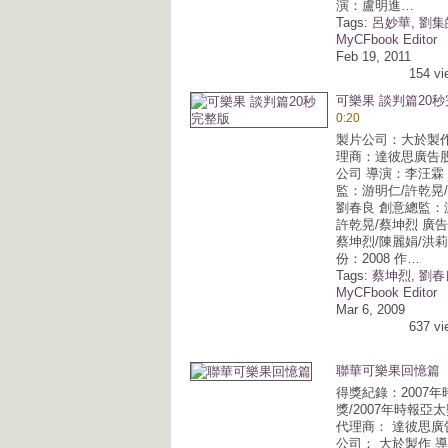
演：盧明進…
Tags:
呂妙華
,
劉集
MyCFbook Editor
Feb 19, 2011
154 vi
可樂果 談判篇20
0:20
製片公司：大於製作
理商：達彼思廣告
公司 導演：李汪霖
監：游明仁/許乾晃/
劉春良 創意總監：
許乾晃/蔡坤烈 廣
蔡坤烈/陳麗娟/洪莉
份：2008 作…
Tags:
蔡坤烈
,
劉春
MyCFbook Editor
Mar 6, 2009
637 vi
聯華可樂果回憶篇
得獎紀錄：2007
獎/2007年時報亞
代理商： 達彼思廣
公司： 大於製作 導