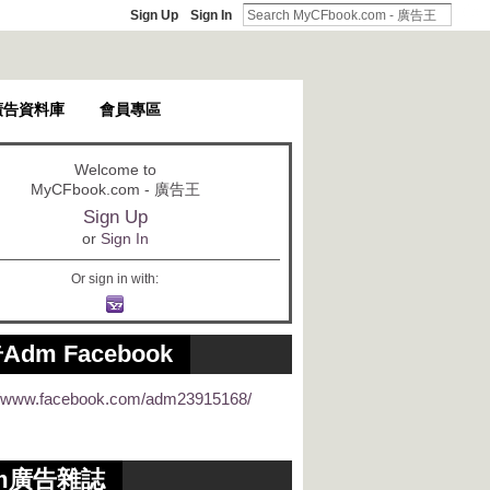
Sign Up
Sign In
廣告資料庫
會員專區
Welcome to
MyCFbook.com - 廣告王
Sign Up
or
Sign In
Or sign in with:
Adm Facebook
://www.facebook.com/adm23915168/
m廣告雜誌