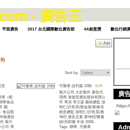
平面廣告
2017 台北國際數位廣告節
4A創意獎
數位行銷
Add
(8)
Sort by:
配音
可樂果 談判篇 20秒
0:25
製片公司 大於製作 廣告代
廣告
樂果（配
理商 達彼思廣告股份有限公
聯華食品
司 導演 李汪霖 藝術總監 游
/https
市 國
明仁/許乾晃/劉金龍/劉春良
：食品類
創意總監 游明仁/許乾晃/蔡
 時報廣告
坤烈 廣告文案 蔡坤烈/陳麗
作 製片
娟/洪莉珊 年份 2008…
Ad
公司 導
Tags:
聯華
,
可樂果