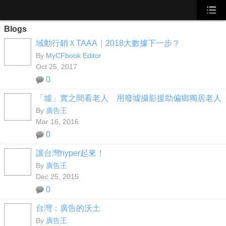
Blogs
域動行銷ＸTAAA｜2018大數據下一步？
By
MyCFbook Editor
Oct 25, 2017
0
「墟」實之間看老人 用廢墟攝影援助偏鄉獨居老人
By
廣告王
Mar 16, 2016
0
讓台灣hyper起來！
By
廣告王
Dec 25, 2015
0
台灣：廣告的沃土
By
廣告王